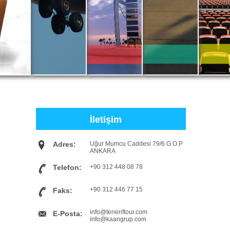
İletişim
Adres:
Uğur Mumcu Caddesi 79/6 G.O.P
ANKARA
Telefon:
+90 312 448 08 78
+90 312 446 77 15
Faks:
info@teneriftour.com
E-Posta:
info@kaangrup.com