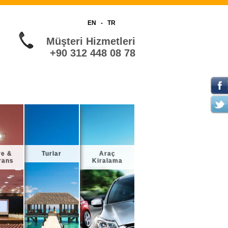
EN
-
TR
Müşteri Hizmetleri
+90 312 448 08 78
re &
Turlar
Araç
rans
Kiralama